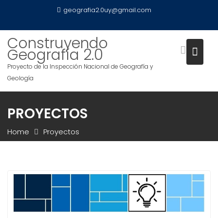
S
geografia2.0uy@gmail.com
k
i
Construyendo
p
Geografía 2.0
t
o
Proyecto de la Inspección Nacional de Geografía y
c
Geología
o
n
PROYECTOS
t
e
Home
Proyectos
n
t